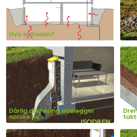
Hva er Radon?
Sed
Dårlig drenering ødelegger
Dren
norske hus
takt