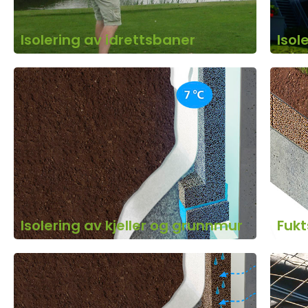
Isolering av idrettsbaner
Isol
Isolering av kjeller og grunnmur
Fukt