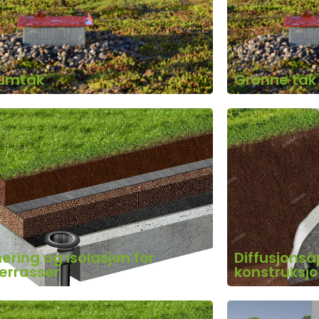
umtak
Grønne tak
ering og isolasjon for
Diffusjonsåp
errasser
konstruksj