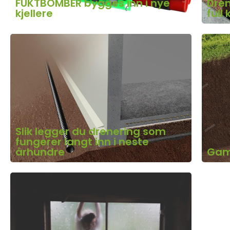
FUKTBOMBER bygges inn i nye
Dren
kjellere
full 
Slik legger du drenering som
fungerer langt inn i neste
århundre
Gaml