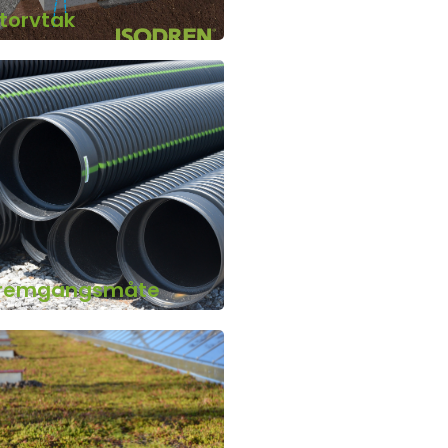
torvtak
 fremgangsmåte