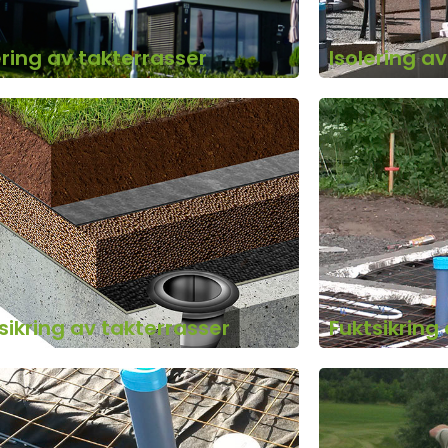
ering av takterrasser
Isolering a
sikring av takterrasser
Fuktsikring