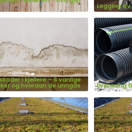
sopp i kjelleren – hva gjør
Legging av 
skader i kjellere – 6 vanlige
aker og hvordan de unngås
Drenering