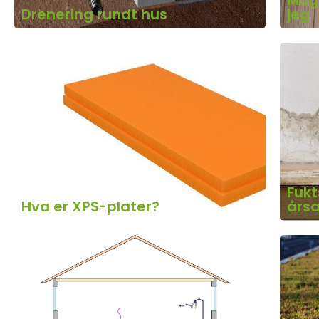
Mugg
Drenering rundt hus
jeg
Fukt
Hva er XPS-plater?
års