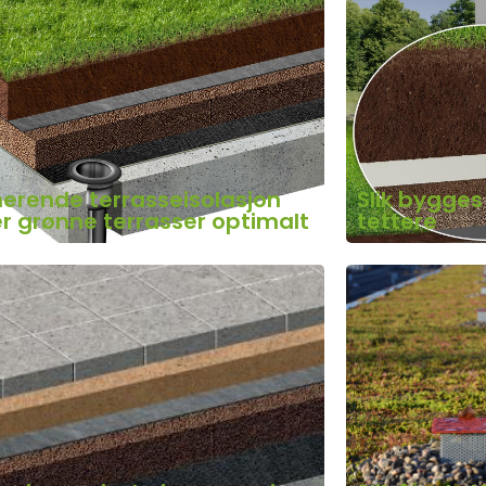
erende terrasseisolasjon
Slik bygges
er grønne terrasser optimalt
tettere