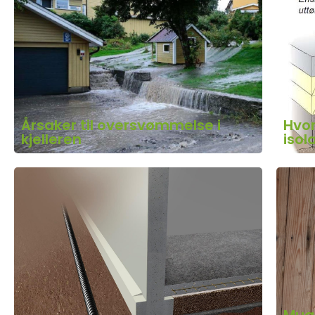
Årsaker til oversvømmelse i
Hvor
kjelleren
isol