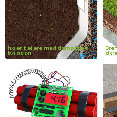
Isoler kjellere med dampåpen
Dren
isolasjon
sikr