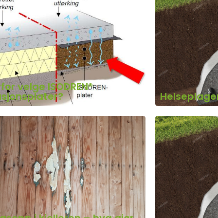
for velge ISODREN®
asjonsplater?
Helseplager 