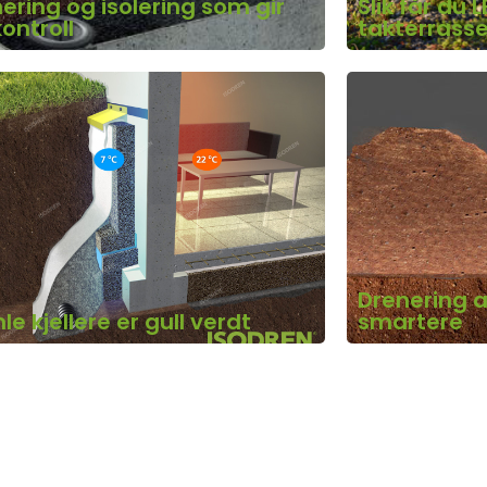
ering og isolering som gir
Slik får du
kontroll
takterrass
Drenering a
e kjellere er gull verdt
smartere