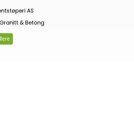
tstøperi AS
 Granitt & Betong
dlere