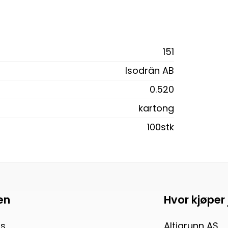
151
Isodrän AB
0.520
kartong
100stk
en
Hvor kjøper
s
Altigrunn AS